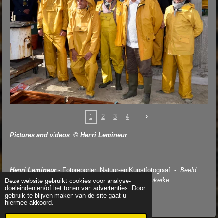
1
2
3
4
Pictures and videos © Henri Lemineur
Henri Lemineur
- Fotoreporter, Natuur-en Kunstfotograaf -
Beeld
Ambassadeur van de paardenvissers van Oostduinkerke
Deze website gebruikt cookies voor analyse-
doeleinden en/of het tonen van advertenties. Door
© 2023 - 2026 Oostduinkerke-Horsebackfishermen
gebruik te blijven maken van de site gaat u
Powered by
JouwWeb
hiermee akkoord.